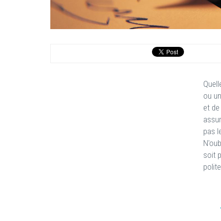
Quell
ou un
et de
assur
pas l
N'oub
soit 
polit